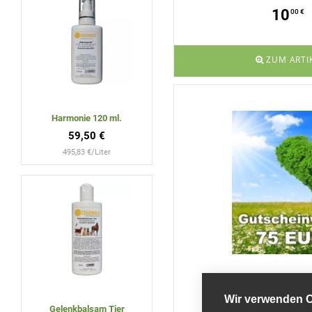
10
00 €
ZUM ARTI
Harmonie 120 ml.
59,50 €
495,83 €/Liter
Wir verwenden 
Gutschein 75,
Gelenkbalsam Tier