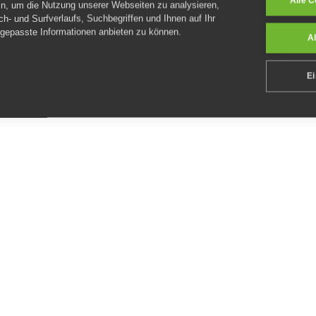
Alle C
in, um die Nutzung unserer Webseiten zu analysieren,
ch- und Surfverlaufs, Suchbegriffen und Ihnen auf Ihr
100
00 €
gepasste Informationen anbieten zu können.
Al
KEL
ZUM ARTIKEL
Ei