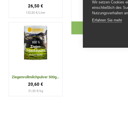
Wir setzen Cookies e
26,50 €
einschließlich des Su
75
00 €
Nutzungsverhalten an
132,50 €/Liter
Erfahren Sie mehr
ZUM ARTI
Ziegenvollmilchpulver 500g - 10kg
20,60 €
51,50 €/kg